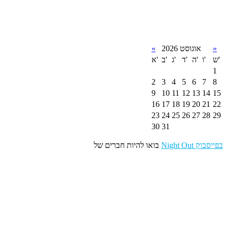
»
אוגוסט 2026
«
ש'
ו'
ה'
ד'
ג'
ב'
א'
1
2
3
4
5
6
7
8
9
10
11
12
13
14
15
16
17
18
19
20
21
22
23
24
25
26
27
28
29
30
31
Night Out בפייסבוק
בואו להיות חברים של