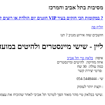
מסיבות בתל אביב והמרכז
חוגגים יום הולדת או רוצים לסגור שולחן VIP במקומות הכי חזקים בעיר ?
קליק פה
חושבים שזה אירוע מגניב ? תנו
ליין - שישי מיינסטרים ולהיטים במועד
איפה:
בלאק טיי תל אביב
איזה מוזיקה:
להיטים ומיינסטרים
כמה עולה:
30 שח
פרטי יצירת קשר:
שי - 054-5448444
וקצת יותר לעומק :
שישי בבלאק טיי מהר מאוד הפך לטרנד תל אביבי לאחר שהוכיח את עצמו בתור ליין עם קהל סופר איכותי, מוזיקה מצויינת ואווירה שלא תבייש אפילו את המקומות הכי נחשבים וותיקים בעיר.